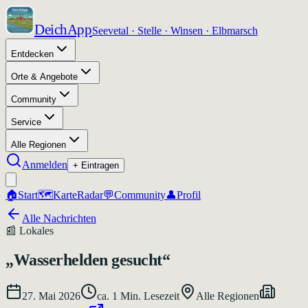
DeichApp
Seevetal · Stelle · Winsen · Elbmarsch
Entdecken
Orte & Angebote
Community
Service
Alle Regionen
Anmelden
+ Eintragen
🏠
Start
🗺️
Karte
Radar
💬
Community
👤
Profil
Alle Nachrichten
📰
Lokales
„Wasserhelden gesucht“
27. Mai 2026
ca.
1
Min. Lesezeit
Alle Regionen