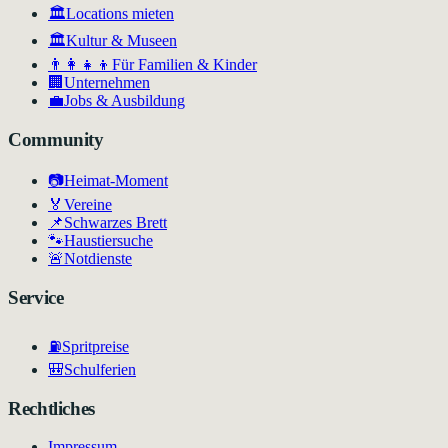
🏛️
Locations mieten
🏛
Kultur & Museen
👨‍👩‍👧‍👦
Für Familien & Kinder
🏢
Unternehmen
💼
Jobs & Ausbildung
Community
📷
Heimat-Moment
🏅
Vereine
📌
Schwarzes Brett
🐾
Haustiersuche
🚨
Notdienste
Service
⛽
Spritpreise
🎒
Schulferien
Rechtliches
Impressum