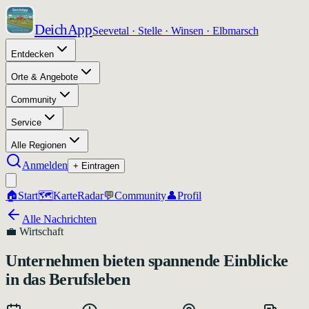
DeichApp
Seevetal · Stelle · Winsen · Elbmarsch
Entdecken
Orte & Angebote
Community
Service
Alle Regionen
Anmelden
+ Eintragen
🏠
Start
🗺️
Karte
Radar
💬
Community
👤
Profil
Alle Nachrichten
💼
Wirtschaft
Unternehmen bieten spannende Einblicke
in das Berufsleben