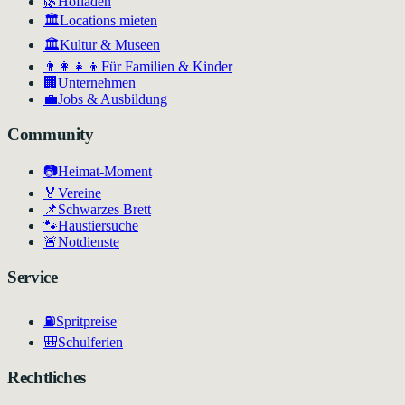
🌿
Hofläden
🏛️
Locations mieten
🏛
Kultur & Museen
👨‍👩‍👧‍👦
Für Familien & Kinder
🏢
Unternehmen
💼
Jobs & Ausbildung
Community
📷
Heimat-Moment
🏅
Vereine
📌
Schwarzes Brett
🐾
Haustiersuche
🚨
Notdienste
Service
⛽
Spritpreise
🎒
Schulferien
Rechtliches