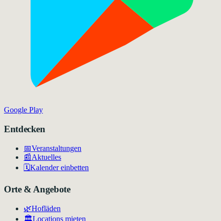
Google Play
Entdecken
📅
Veranstaltungen
📰
Aktuelles
🗓️
Kalender einbetten
Orte & Angebote
🌿
Hofläden
🏛️
Locations mieten