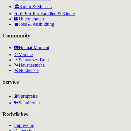
🏛
Kultur & Museen
👨‍👩‍👧‍👦
Für Familien & Kinder
🏢
Unternehmen
💼
Jobs & Ausbildung
Community
📷
Heimat-Moment
🏅
Vereine
📌
Schwarzes Brett
🐾
Haustiersuche
🚨
Notdienste
Service
⛽
Spritpreise
🎒
Schulferien
Rechtliches
Impressum
Datenschutz