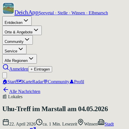
DeichApp
Seevetal · Stelle · Winsen · Elbmarsch
Entdecken
Orte & Angebote
Community
Service
Alle Regionen
Anmelden
+ Eintragen
🏠
Start
🗺️
Karte
Radar
💬
Community
👤
Profil
Alle Nachrichten
📰
Lokales
Uhu-Treff im Marstall am 04.05.2026
22. April 2026
ca.
1
Min. Lesezeit
Winsen
Stadt