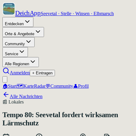
DeichApp
Seevetal · Stelle · Winsen · Elbmarsch
Entdecken
Orte & Angebote
Community
Service
Alle Regionen
Anmelden
+ Eintragen
🏠
Start
🗺️
Karte
Radar
💬
Community
👤
Profil
Alle Nachrichten
📰
Lokales
Tempo 80: Seevetal fordert wirksamen
Lärmschutz