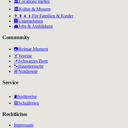
🏛️
Locations mieten
🏛
Kultur & Museen
👨‍👩‍👧‍👦
Für Familien & Kinder
🏢
Unternehmen
💼
Jobs & Ausbildung
Community
📷
Heimat-Moment
🏅
Vereine
📌
Schwarzes Brett
🐾
Haustiersuche
🚨
Notdienste
Service
⛽
Spritpreise
🎒
Schulferien
Rechtliches
Impressum