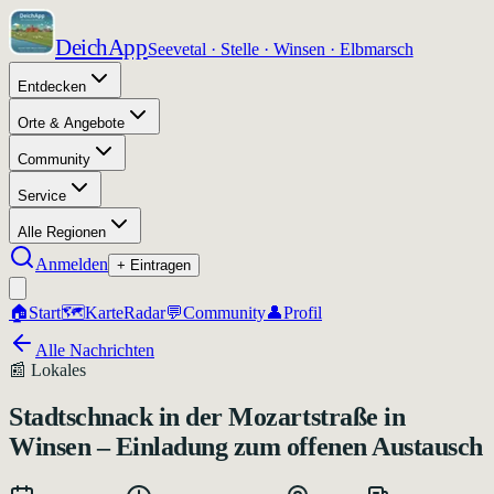
DeichApp
Seevetal · Stelle · Winsen · Elbmarsch
Entdecken
Orte & Angebote
Community
Service
Alle Regionen
Anmelden
+ Eintragen
🏠
Start
🗺️
Karte
Radar
💬
Community
👤
Profil
Alle Nachrichten
📰
Lokales
Stadtschnack in der Mozartstraße in
Winsen – Einladung zum offenen Austausch