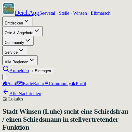
DeichApp
Seevetal · Stelle · Winsen · Elbmarsch
Entdecken
Orte & Angebote
Community
Service
Alle Regionen
Anmelden
+ Eintragen
🏠
Start
🗺️
Karte
Radar
💬
Community
👤
Profil
Alle Nachrichten
📰
Lokales
Stadt Winsen (Luhe) sucht eine Schiedsfrau
/ einen Schiedsmann in stellvertretender
Funktion