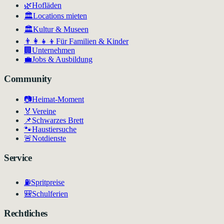
🌿
Hofläden
🏛️
Locations mieten
🏛
Kultur & Museen
👨‍👩‍👧‍👦
Für Familien & Kinder
🏢
Unternehmen
💼
Jobs & Ausbildung
Community
📷
Heimat-Moment
🏅
Vereine
📌
Schwarzes Brett
🐾
Haustiersuche
🚨
Notdienste
Service
⛽
Spritpreise
🎒
Schulferien
Rechtliches