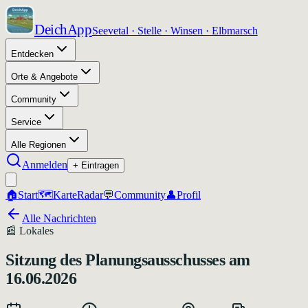
DeichApp
Seevetal · Stelle · Winsen · Elbmarsch
Entdecken
Orte & Angebote
Community
Service
Alle Regionen
Anmelden
+ Eintragen
🏠
Start
🗺️
Karte
Radar
💬
Community
👤
Profil
Alle Nachrichten
📰
Lokales
Sitzung des Planungsausschusses am
16.06.2026