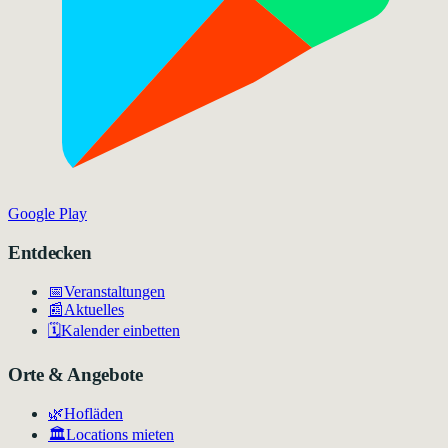
Google Play
Entdecken
📅
Veranstaltungen
📰
Aktuelles
🗓️
Kalender einbetten
Orte & Angebote
🌿
Hofläden
🏛️
Locations mieten