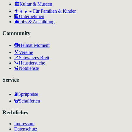
🏛
Kultur & Museen
👨‍👩‍👧‍👦
Für Familien & Kinder
🏢
Unternehmen
💼
Jobs & Ausbildung
Community
📷
Heimat-Moment
🏅
Vereine
📌
Schwarzes Brett
🐾
Haustiersuche
🚨
Notdienste
Service
⛽
Spritpreise
🎒
Schulferien
Rechtliches
Impressum
Datenschutz