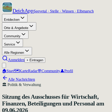
DeichApp
Seevetal · Stelle · Winsen · Elbmarsch
Entdecken
Orte & Angebote
Community
Service
Alle Regionen
Anmelden
+ Eintragen
🏠
Start
🗺️
Karte
Radar
💬
Community
👤
Profil
Alle Nachrichten
🏛️
Politik & Verwaltung
Sitzung des Ausschusses für Wirtschaft,
Finanzen, Beteiligungen und Personal am
09.06.2026