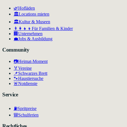
🌿
Hofläden
🏛️
Locations mieten
🏛
Kultur & Museen
👨‍👩‍👧‍👦
Für Familien & Kinder
🏢
Unternehmen
💼
Jobs & Ausbildung
Community
📷
Heimat-Moment
🏅
Vereine
📌
Schwarzes Brett
🐾
Haustiersuche
🚨
Notdienste
Service
⛽
Spritpreise
🎒
Schulferien
Rechtliches