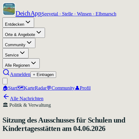
DeichApp
Seevetal · Stelle · Winsen · Elbmarsch
Entdecken
Orte & Angebote
Community
Service
Alle Regionen
Anmelden
+ Eintragen
🏠
Start
🗺️
Karte
Radar
💬
Community
👤
Profil
Alle Nachrichten
🏛️
Politik & Verwaltung
Sitzung des Ausschusses für Schulen und
Kindertagesstätten am 04.06.2026