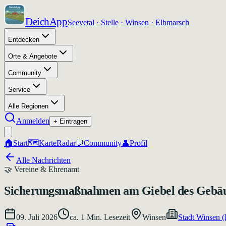
DeichApp
Seevetal · Stelle · Winsen · Elbmarsch
Entdecken
Orte & Angebote
Community
Service
Alle Regionen
Anmelden
+ Eintragen
🏠
Start
🗺️
Karte
Radar
💬
Community
👤
Profil
Alle Nachrichten
🤝
Vereine & Ehrenamt
Sicherungsmaßnahmen am Giebel des Gebäud
09. Juli 2026
ca.
1
Min. Lesezeit
Winsen
Stadt Winsen 