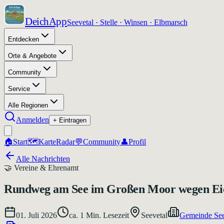
DeichApp
Seevetal · Stelle · Winsen · Elbmarsch
Entdecken
Orte & Angebote
Community
Service
Alle Regionen
Anmelden
+ Eintragen
🏠
Start
🗺️
Karte
Radar
💬
Community
👤
Profil
Alle Nachrichten
🤝
Vereine & Ehrenamt
Rundweg am See im Großen Moor wegen Eiche
01. Juli 2026
ca.
1
Min. Lesezeit
Seevetal
Gemeinde See