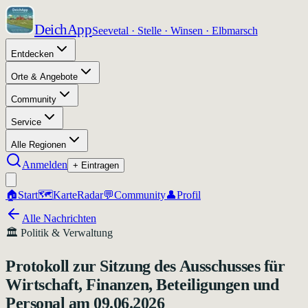
DeichApp
Seevetal · Stelle · Winsen · Elbmarsch
Entdecken
Orte & Angebote
Community
Service
Alle Regionen
Anmelden
+ Eintragen
🏠
Start
🗺️
Karte
Radar
💬
Community
👤
Profil
Alle Nachrichten
🏛️
Politik & Verwaltung
Protokoll zur Sitzung des Ausschusses für
Wirtschaft, Finanzen, Beteiligungen und
Personal am 09.06.2026