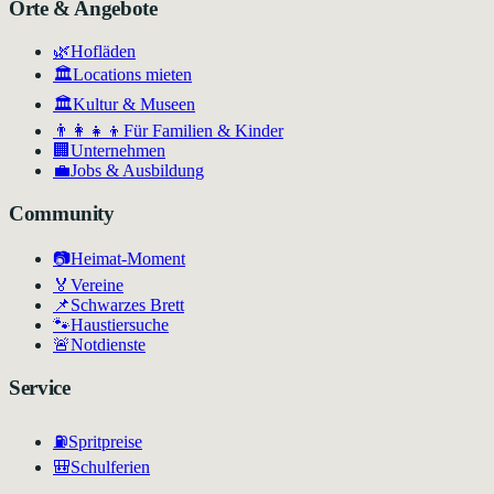
Orte & Angebote
🌿
Hofläden
🏛️
Locations mieten
🏛
Kultur & Museen
👨‍👩‍👧‍👦
Für Familien & Kinder
🏢
Unternehmen
💼
Jobs & Ausbildung
Community
📷
Heimat-Moment
🏅
Vereine
📌
Schwarzes Brett
🐾
Haustiersuche
🚨
Notdienste
Service
⛽
Spritpreise
🎒
Schulferien