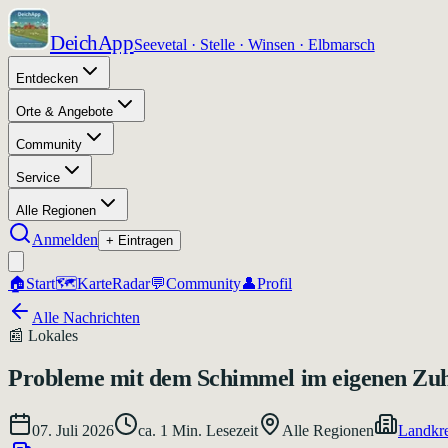
DeichApp
Seevetal · Stelle · Winsen · Elbmarsch
Entdecken
Orte & Angebote
Community
Service
Alle Regionen
Anmelden
+ Eintragen
🏠
Start
🗺️
Karte
Radar
💬
Community
👤
Profil
Alle Nachrichten
📰
Lokales
Probleme mit dem Schimmel im eigenen Zu
07. Juli 2026
ca.
1
Min. Lesezeit
Alle Regionen
Landkre