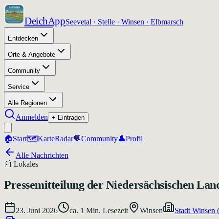
DeichApp
Seevetal · Stelle · Winsen · Elbmarsch
Entdecken
Orte & Angebote
Community
Service
Alle Regionen
Anmelden
+ Eintragen
🏠
Start
🗺️
Karte
Radar
💬
Community
👤
Profil
Alle Nachrichten
📰
Lokales
Pressemitteilung der Niedersächsischen La
23. Juni 2026
ca.
1
Min. Lesezeit
Winsen
Stadt Winsen 