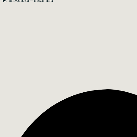
🚧 im Aufbau – mach mit!