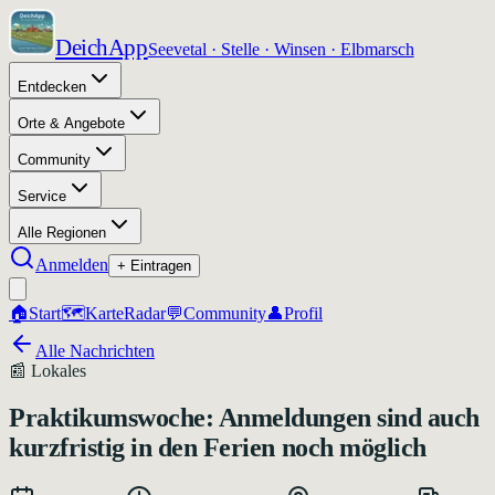
DeichApp
Seevetal · Stelle · Winsen · Elbmarsch
Entdecken
Orte & Angebote
Community
Service
Alle Regionen
Anmelden
+ Eintragen
🏠
Start
🗺️
Karte
Radar
💬
Community
👤
Profil
Alle Nachrichten
📰
Lokales
Praktikumswoche: Anmeldungen sind auch
kurzfristig in den Ferien noch möglich