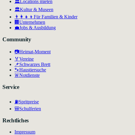
🏛️
Locations mieten
🏛
Kultur & Museen
👨‍👩‍👧‍👦
Für Familien & Kinder
🏢
Unternehmen
💼
Jobs & Ausbildung
Community
📷
Heimat-Moment
🏅
Vereine
📌
Schwarzes Brett
🐾
Haustiersuche
🚨
Notdienste
Service
⛽
Spritpreise
🎒
Schulferien
Rechtliches
Impressum