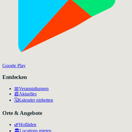
Google Play
Entdecken
📅
Veranstaltungen
📰
Aktuelles
🗓️
Kalender einbetten
Orte & Angebote
🌿
Hofläden
🏛️
Locations mieten