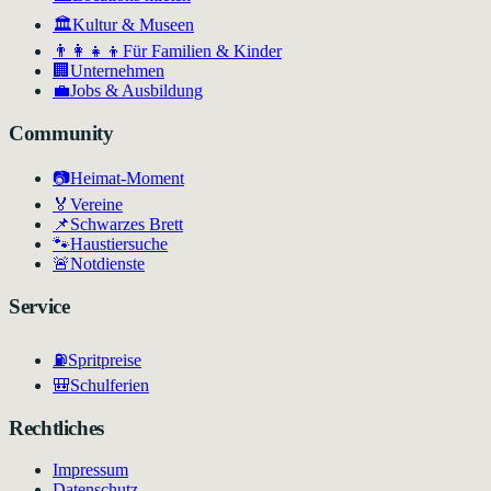
🏛
Kultur & Museen
👨‍👩‍👧‍👦
Für Familien & Kinder
🏢
Unternehmen
💼
Jobs & Ausbildung
Community
📷
Heimat-Moment
🏅
Vereine
📌
Schwarzes Brett
🐾
Haustiersuche
🚨
Notdienste
Service
⛽
Spritpreise
🎒
Schulferien
Rechtliches
Impressum
Datenschutz