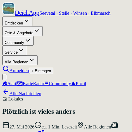
DeichApp
Seevetal · Stelle · Winsen · Elbmarsch
Entdecken
Orte & Angebote
Community
Service
Alle Regionen
Anmelden
+ Eintragen
🏠
Start
🗺️
Karte
Radar
💬
Community
👤
Profil
Alle Nachrichten
📰
Lokales
Plötzlich ist vieles anders
27. Mai 2026
ca.
1
Min. Lesezeit
Alle Regionen