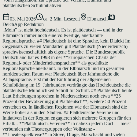
plattdeutschen Schulinitiativen
03. Mai 2026
ca.
2
Min. Lesezeit
Elbmarsch
DeichApp Redaktion
„Moin" ist nicht hochdeutsch. Es ist plattdeutsch — und in der
Elbmarsch immer noch eine vollwertige, anerkannte
Regionalsprache. ## Plattdeutsch ist eine Sprache, kein Dialekt Im
Gegensatz zu vielen Mundarten gilt Plattdeutsch (Niederdeutsch)
sprachwissenschaftlich als eigene Sprache. Die Bundesrepublik
Deutschland hat es 1998 in der **Europäischen Charta der
Regional- oder Minderheitensprachen** als geschützte
Regionalsprache anerkannt. In der Elbmarsch und im gesamten
norddeutschen Raum war Plattdeutsch über Jahrhunderte die
Alltagssprache. Erst mit der Einführung der allgemeinen
Schulbildung im 19. Jahrhundert verdrängte das Hochdeutsche die
plattdeutsche Mündlichkeit Schritt für Schritt. ## Plattdeutsch heute
Laut Erhebungen sprechen in Niedersachsen noch etwa **25
Prozent der Bevölkerung gut Plattdeutsch**, weitere 50 Prozent
verstehen es. In ländlichen Regionen wie der Elbmarsch sind die
Werte höher als in den Städten. ## Plattdeutsche Vereine und
Initiativen In der Region engagieren sich mehrere Gruppen für den
Erhalt: - **Plattdüütsch-Verenen** in nahezu jedem Dorf — meist
verbunden mit Theatergruppen oder Volkstanz -
**Theaterspielkreise** in Stove, Drage, Marschacht und vielen