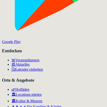
Google Play
Entdecken
📅
Veranstaltungen
📰
Aktuelles
🗓️
Kalender einbetten
Orte & Angebote
🌿
Hofläden
🏛️
Locations mieten
🏛
Kultur & Museen
👨‍👩‍👧‍👦
Für Familien & Kinder