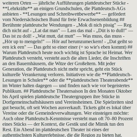
weiteren Orten — jährliche Aufführungen plattdeutscher Stücke -
**Lehrkräfte** an einigen Grundschulen, die Plattdeutsch-AGs
anbieten - **Lesungen und Schreibwettbewerbe** — gefördert
vom Niedersächsischen Bund für freie Erwachsenenbildung ##
Berühmte plattdeutsche Wendungen - „Mok di nich pissig" — Reg
dich nicht auf - „Lat dat man" — Lass das mal - „Düt is to dull!" —
Das ist zu doll! - „Wat mutt, dat mutt" — Was muss, das muss -
„Hör up to mengeln!" — Hör auf herumzumeckern! - „Dat geiht so
een ick een" — Das geht so einer einer (= so wie's eben kommt) ##
Warum Plattdeutsch heute noch wichtig ist Sprache ist Heimat. Wer
Plattdeutsch versteht, versteht auch die alten Lieder, die Inschriften
an den Bauernhäusern, die Witze der Großeltern. Mit jeder
Generation, die Plattdeutsch nicht mehr spricht, geht ein Stück
kulturelle Verankerung verloren. Initiativen wie die **Plattdeutsch-
Lesungen in Schulen** oder die **plattdeutschen Theaterabende**
im Winter halten dagegen — und finden nach wie vor begeistertes
Publikum. ## Plattdeutsche Theatersaison In den Monaten Oktober
bis April spielen plattdeutsche Theatergruppen ihre Stücke in
Dorfgemeinschaftshäusern und Vereinsheimen. Die Spielzeiten sind
gut besucht, oft seit Wochen ausverkauft. Tickets gibt es lokal über
Vereine oder die Gemeindeverwaltungen. Wer einsteigen möchte:
Auch ohne Plattdeutsch-Kenntnisse versteht man oft 70–80 Prozent
eines Stücks — der Kontext, die Gestik und die Mimik tun den
Rest. Ein Abend im plattdeutschen Theater ist eines der
authentischsten Kulturerlebnisse, die die Region zu bieten hat.