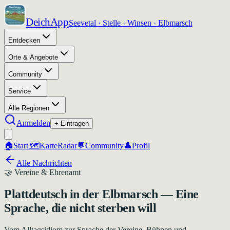
DeichApp
Seevetal · Stelle · Winsen · Elbmarsch
Entdecken
Orte & Angebote
Community
Service
Alle Regionen
Anmelden
+ Eintragen
🏠
Start
🗺️
Karte
Radar
💬
Community
👤
Profil
Alle Nachrichten
🤝
Vereine & Ehrenamt
Plattdeutsch in der Elbmarsch — Eine
Sprache, die nicht sterben will
Vom Alltagsidiom zur Sprache der Vereine, Bühnen und