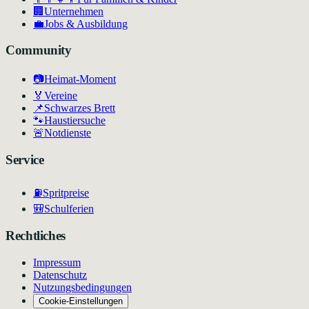
🏢
Unternehmen
💼
Jobs & Ausbildung
Community
📷
Heimat-Moment
🏅
Vereine
📌
Schwarzes Brett
🐾
Haustiersuche
🚨
Notdienste
Service
⛽
Spritpreise
🎒
Schulferien
Rechtliches
Impressum
Datenschutz
Nutzungsbedingungen
Cookie-Einstellungen