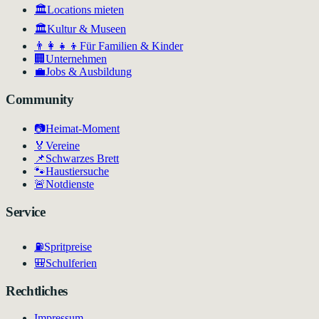
🏛️
Locations mieten
🏛
Kultur & Museen
👨‍👩‍👧‍👦
Für Familien & Kinder
🏢
Unternehmen
💼
Jobs & Ausbildung
Community
📷
Heimat-Moment
🏅
Vereine
📌
Schwarzes Brett
🐾
Haustiersuche
🚨
Notdienste
Service
⛽
Spritpreise
🎒
Schulferien
Rechtliches
Impressum