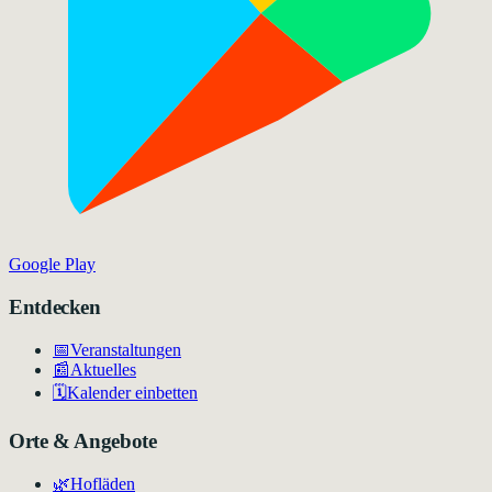
Google Play
Entdecken
📅
Veranstaltungen
📰
Aktuelles
🗓️
Kalender einbetten
Orte & Angebote
🌿
Hofläden