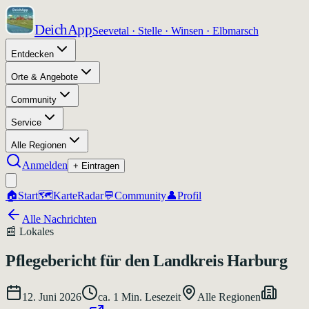
DeichApp
Seevetal · Stelle · Winsen · Elbmarsch
Entdecken
Orte & Angebote
Community
Service
Alle Regionen
Anmelden
+ Eintragen
🏠
Start
🗺️
Karte
Radar
💬
Community
👤
Profil
Alle Nachrichten
📰
Lokales
Pflegebericht für den Landkreis Harburg
12. Juni 2026
ca.
1
Min. Lesezeit
Alle Regionen