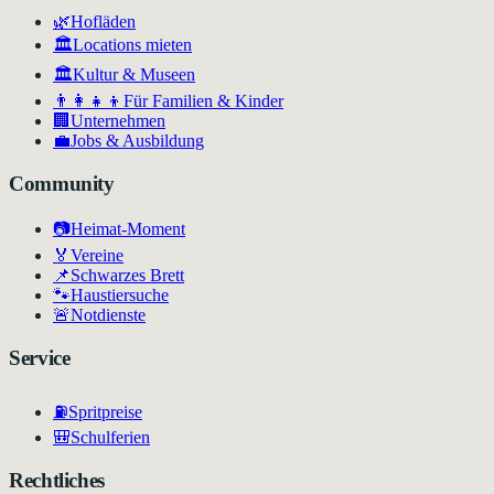
🌿
Hofläden
🏛️
Locations mieten
🏛
Kultur & Museen
👨‍👩‍👧‍👦
Für Familien & Kinder
🏢
Unternehmen
💼
Jobs & Ausbildung
Community
📷
Heimat-Moment
🏅
Vereine
📌
Schwarzes Brett
🐾
Haustiersuche
🚨
Notdienste
Service
⛽
Spritpreise
🎒
Schulferien
Rechtliches