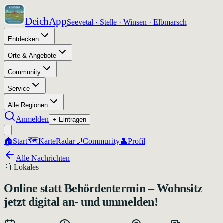
DeichApp
Seevetal · Stelle · Winsen · Elbmarsch
Entdecken
Orte & Angebote
Community
Service
Alle Regionen
Anmelden
+ Eintragen
🏠
Start
🗺️
Karte
Radar
💬
Community
👤
Profil
Alle Nachrichten
📰
Lokales
Online statt Behördentermin – Wohnsitz
jetzt digital an- und ummelden!