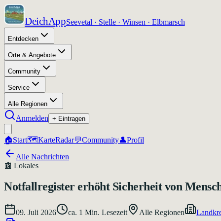
DeichApp
Seevetal · Stelle · Winsen · Elbmarsch
Entdecken
Orte & Angebote
Community
Service
Alle Regionen
Anmelden
+ Eintragen
🏠
Start
🗺️
Karte
Radar
💬
Community
👤
Profil
Alle Nachrichten
📰
Lokales
Notfallregister erhöht Sicherheit von Mens
09. Juli 2026
ca.
1
Min. Lesezeit
Alle Regionen
Landkre