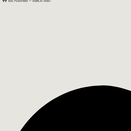
🚧 im Aufbau – mach mit!