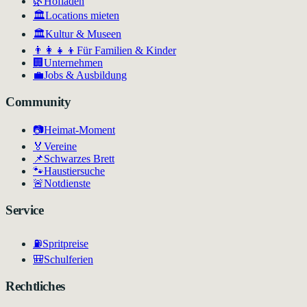
🌿
Hofläden
🏛️
Locations mieten
🏛
Kultur & Museen
👨‍👩‍👧‍👦
Für Familien & Kinder
🏢
Unternehmen
💼
Jobs & Ausbildung
Community
📷
Heimat-Moment
🏅
Vereine
📌
Schwarzes Brett
🐾
Haustiersuche
🚨
Notdienste
Service
⛽
Spritpreise
🎒
Schulferien
Rechtliches