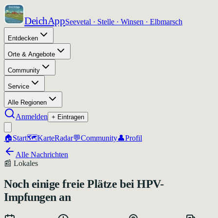
DeichApp
Seevetal · Stelle · Winsen · Elbmarsch
Entdecken
Orte & Angebote
Community
Service
Alle Regionen
Anmelden
+ Eintragen
🏠
Start
🗺️
Karte
Radar
💬
Community
👤
Profil
Alle Nachrichten
📰
Lokales
Noch einige freie Plätze bei HPV-
Impfungen an