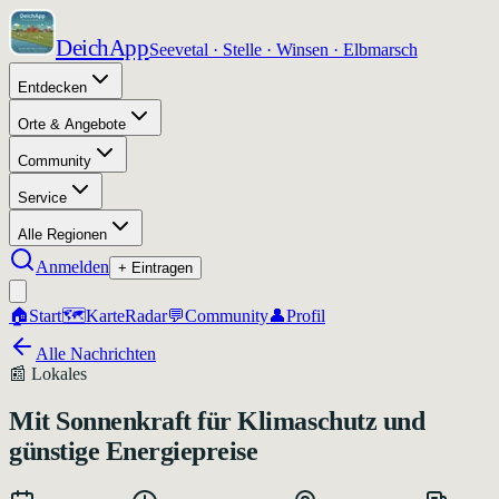
DeichApp
Seevetal · Stelle · Winsen · Elbmarsch
Entdecken
Orte & Angebote
Community
Service
Alle Regionen
Anmelden
+ Eintragen
🏠
Start
🗺️
Karte
Radar
💬
Community
👤
Profil
Alle Nachrichten
📰
Lokales
Mit Sonnenkraft für Klimaschutz und
günstige Energiepreise