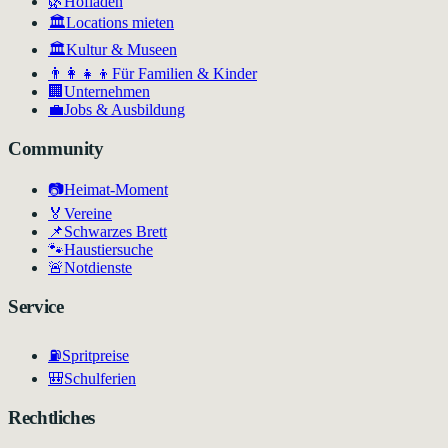
🌿
Hofläden
🏛️
Locations mieten
🏛
Kultur & Museen
👨‍👩‍👧‍👦
Für Familien & Kinder
🏢
Unternehmen
💼
Jobs & Ausbildung
Community
📷
Heimat-Moment
🏅
Vereine
📌
Schwarzes Brett
🐾
Haustiersuche
🚨
Notdienste
Service
⛽
Spritpreise
🎒
Schulferien
Rechtliches