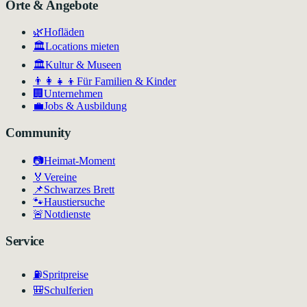
Orte & Angebote
🌿
Hofläden
🏛️
Locations mieten
🏛
Kultur & Museen
👨‍👩‍👧‍👦
Für Familien & Kinder
🏢
Unternehmen
💼
Jobs & Ausbildung
Community
📷
Heimat-Moment
🏅
Vereine
📌
Schwarzes Brett
🐾
Haustiersuche
🚨
Notdienste
Service
⛽
Spritpreise
🎒
Schulferien