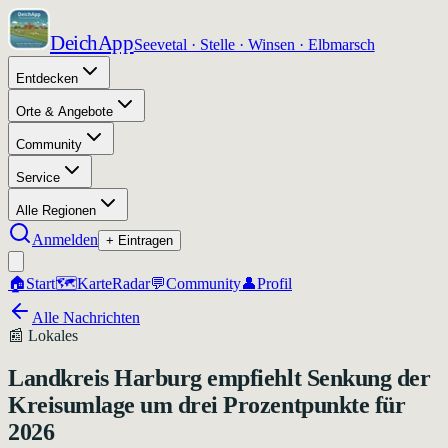
DeichApp
Seevetal · Stelle · Winsen · Elbmarsch
Entdecken
Orte & Angebote
Community
Service
Alle Regionen
Anmelden
+ Eintragen
🏠
Start
🗺️
Karte
Radar
💬
Community
👤
Profil
Alle Nachrichten
📰
Lokales
Landkreis Harburg empfiehlt Senkung der
Kreisumlage um drei Prozentpunkte für
2026