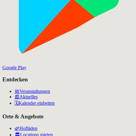
Google Play
Entdecken
📅
Veranstaltungen
📰
Aktuelles
🗓️
Kalender einbetten
Orte & Angebote
🌿
Hofläden
🏛️
Locations mieten