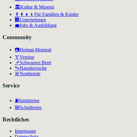
🏛
Kultur & Museen
👨‍👩‍👧‍👦
Für Familien & Kinder
🏢
Unternehmen
💼
Jobs & Ausbildung
Community
📷
Heimat-Moment
🏅
Vereine
📌
Schwarzes Brett
🐾
Haustiersuche
🚨
Notdienste
Service
⛽
Spritpreise
🎒
Schulferien
Rechtliches
Impressum
Datenschutz