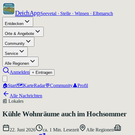
DeichApp
Seevetal · Stelle · Winsen · Elbmarsch
Entdecken
Orte & Angebote
Community
Service
Alle Regionen
Anmelden
+ Eintragen
🏠
Start
🗺️
Karte
Radar
💬
Community
👤
Profil
Alle Nachrichten
📰
Lokales
Kühle Wohnräume auch im Hochsommer
22. Juni 2026
ca.
1
Min. Lesezeit
Alle Regionen