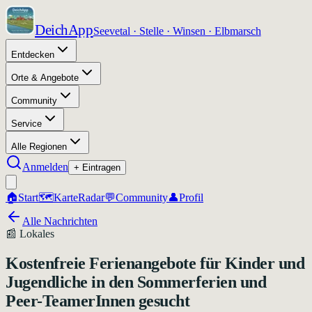
DeichApp
Seevetal · Stelle · Winsen · Elbmarsch
Entdecken
Orte & Angebote
Community
Service
Alle Regionen
Anmelden
+ Eintragen
🏠
Start
🗺️
Karte
Radar
💬
Community
👤
Profil
Alle Nachrichten
📰
Lokales
Kostenfreie Ferienangebote für Kinder und
Jugendliche in den Sommerferien und
Peer-TeamerInnen gesucht