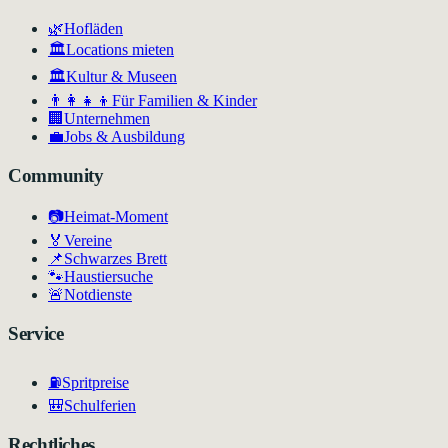
🌿
Hofläden
🏛️
Locations mieten
🏛
Kultur & Museen
👨‍👩‍👧‍👦
Für Familien & Kinder
🏢
Unternehmen
💼
Jobs & Ausbildung
Community
📷
Heimat-Moment
🏅
Vereine
📌
Schwarzes Brett
🐾
Haustiersuche
🚨
Notdienste
Service
⛽
Spritpreise
🎒
Schulferien
Rechtliches