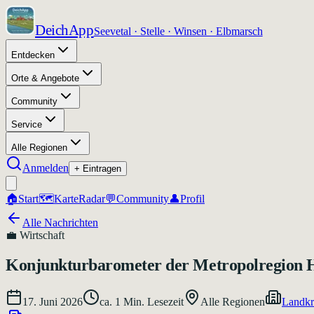
DeichApp
Seevetal · Stelle · Winsen · Elbmarsch
Entdecken
Orte & Angebote
Community
Service
Alle Regionen
Anmelden
+ Eintragen
🏠
Start
🗺️
Karte
Radar
💬
Community
👤
Profil
Alle Nachrichten
💼
Wirtschaft
Konjunkturbarometer der Metropolregion
17. Juni 2026
ca.
1
Min. Lesezeit
Alle Regionen
Landkr