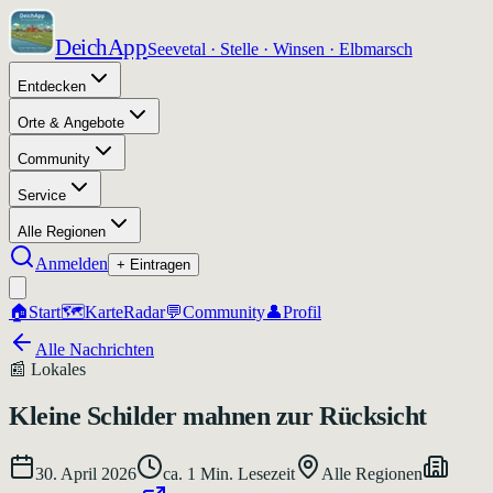
DeichApp
Seevetal · Stelle · Winsen · Elbmarsch
Entdecken
Orte & Angebote
Community
Service
Alle Regionen
Anmelden
+ Eintragen
🏠
Start
🗺️
Karte
Radar
💬
Community
👤
Profil
Alle Nachrichten
📰
Lokales
Kleine Schilder mahnen zur Rücksicht
30. April 2026
ca.
1
Min. Lesezeit
Alle Regionen