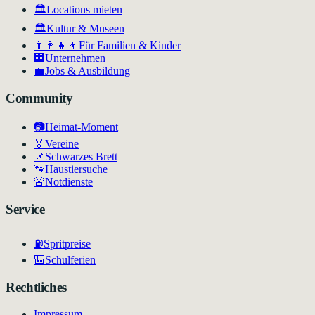
🏛️
Locations mieten
🏛
Kultur & Museen
👨‍👩‍👧‍👦
Für Familien & Kinder
🏢
Unternehmen
💼
Jobs & Ausbildung
Community
📷
Heimat-Moment
🏅
Vereine
📌
Schwarzes Brett
🐾
Haustiersuche
🚨
Notdienste
Service
⛽
Spritpreise
🎒
Schulferien
Rechtliches
Impressum