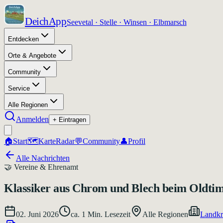
DeichApp
Seevetal · Stelle · Winsen · Elbmarsch
Entdecken
Orte & Angebote
Community
Service
Alle Regionen
Anmelden
+ Eintragen
🏠
Start
🗺️
Karte
Radar
💬
Community
👤
Profil
Alle Nachrichten
🤝
Vereine & Ehrenamt
Klassiker aus Chrom und Blech beim Oldti
02. Juni 2026
ca.
1
Min. Lesezeit
Alle Regionen
Landkr