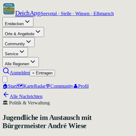
DeichApp
Seevetal · Stelle · Winsen · Elbmarsch
Entdecken
Orte & Angebote
Community
Service
Alle Regionen
Anmelden
+ Eintragen
🏠
Start
🗺️
Karte
Radar
💬
Community
👤
Profil
Alle Nachrichten
🏛️
Politik & Verwaltung
Jugendliche im Austausch mit
Bürgermeister André Wiese