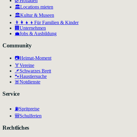
🌿
Hofläden
🏛️
Locations mieten
🏛
Kultur & Museen
👨‍👩‍👧‍👦
Für Familien & Kinder
🏢
Unternehmen
💼
Jobs & Ausbildung
Community
📷
Heimat-Moment
🏅
Vereine
📌
Schwarzes Brett
🐾
Haustiersuche
🚨
Notdienste
Service
⛽
Spritpreise
🎒
Schulferien
Rechtliches