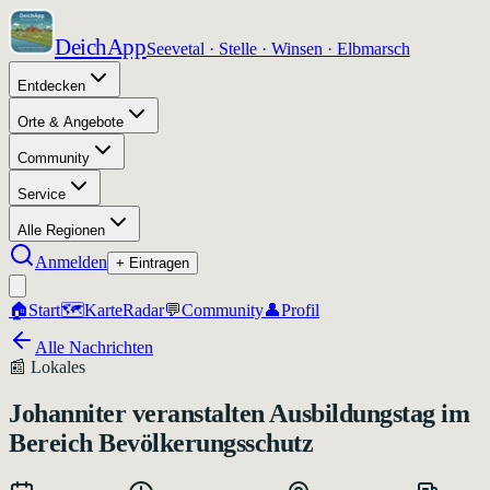
DeichApp
Seevetal · Stelle · Winsen · Elbmarsch
Entdecken
Orte & Angebote
Community
Service
Alle Regionen
Anmelden
+ Eintragen
🏠
Start
🗺️
Karte
Radar
💬
Community
👤
Profil
Alle Nachrichten
📰
Lokales
Johanniter veranstalten Ausbildungstag im
Bereich Bevölkerungsschutz