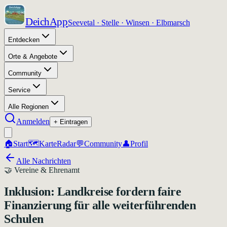
DeichApp
Seevetal · Stelle · Winsen · Elbmarsch
Entdecken
Orte & Angebote
Community
Service
Alle Regionen
Anmelden
+ Eintragen
🏠
Start
🗺️
Karte
Radar
💬
Community
👤
Profil
Alle Nachrichten
🤝
Vereine & Ehrenamt
Inklusion: Landkreise fordern faire
Finanzierung für alle weiterführenden
Schulen