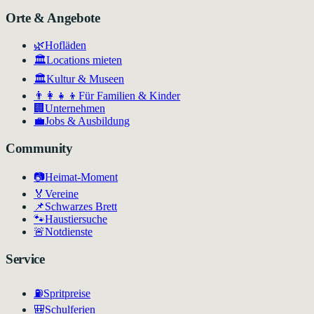
Orte & Angebote
🌿
Hofläden
🏛️
Locations mieten
🏛
Kultur & Museen
👨‍👩‍👧‍👦
Für Familien & Kinder
🏢
Unternehmen
💼
Jobs & Ausbildung
Community
📷
Heimat-Moment
🏅
Vereine
📌
Schwarzes Brett
🐾
Haustiersuche
🚨
Notdienste
Service
⛽
Spritpreise
🎒
Schulferien