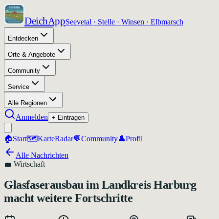
DeichApp
Seevetal · Stelle · Winsen · Elbmarsch
Entdecken
Orte & Angebote
Community
Service
Alle Regionen
Anmelden
+ Eintragen
🏠
Start
🗺️
Karte
Radar
💬
Community
👤
Profil
Alle Nachrichten
💼
Wirtschaft
Glasfaserausbau im Landkreis Harburg
macht weitere Fortschritte