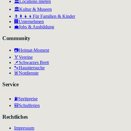
🏛️
Locations mieten
🏛
Kultur & Museen
👨‍👩‍👧‍👦
Für Familien & Kinder
🏢
Unternehmen
💼
Jobs & Ausbildung
Community
📷
Heimat-Moment
🏅
Vereine
📌
Schwarzes Brett
🐾
Haustiersuche
🚨
Notdienste
Service
⛽
Spritpreise
🎒
Schulferien
Rechtliches
Impressum