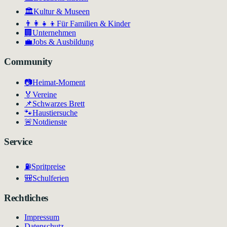
🏛
Kultur & Museen
👨‍👩‍👧‍👦
Für Familien & Kinder
🏢
Unternehmen
💼
Jobs & Ausbildung
Community
📷
Heimat-Moment
🏅
Vereine
📌
Schwarzes Brett
🐾
Haustiersuche
🚨
Notdienste
Service
⛽
Spritpreise
🎒
Schulferien
Rechtliches
Impressum
Datenschutz