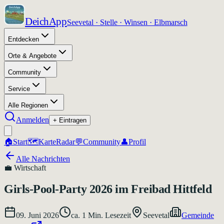
DeichApp
Seevetal · Stelle · Winsen · Elbmarsch
Entdecken
Orte & Angebote
Community
Service
Alle Regionen
Anmelden
+ Eintragen
🏠
Start
🗺️
Karte
Radar
💬
Community
👤
Profil
Alle Nachrichten
💼
Wirtschaft
Girls-Pool-Party 2026 im Freibad Hittfeld
09. Juni 2026
ca.
1
Min. Lesezeit
Seevetal
Gemeinde