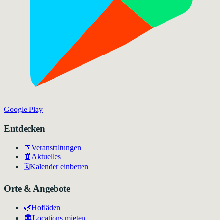
Google Play
Entdecken
📅
Veranstaltungen
📰
Aktuelles
🗓️
Kalender einbetten
Orte & Angebote
🌿
Hofläden
🏛️
Locations mieten