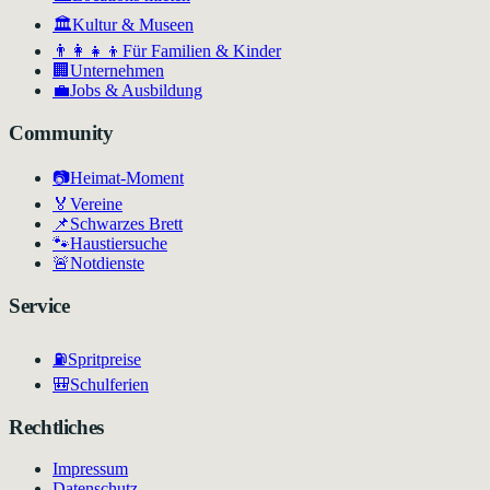
🏛
Kultur & Museen
👨‍👩‍👧‍👦
Für Familien & Kinder
🏢
Unternehmen
💼
Jobs & Ausbildung
Community
📷
Heimat-Moment
🏅
Vereine
📌
Schwarzes Brett
🐾
Haustiersuche
🚨
Notdienste
Service
⛽
Spritpreise
🎒
Schulferien
Rechtliches
Impressum
Datenschutz