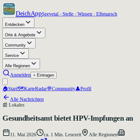
DeichApp
Seevetal · Stelle · Winsen · Elbmarsch
Entdecken
Orte & Angebote
Community
Service
Alle Regionen
Anmelden
+ Eintragen
🏠
Start
🗺️
Karte
Radar
💬
Community
👤
Profil
Alle Nachrichten
📰
Lokales
Gesundheitsamt bietet HPV-Impfungen an
11. Mai 2026
ca.
1
Min. Lesezeit
Alle Regionen