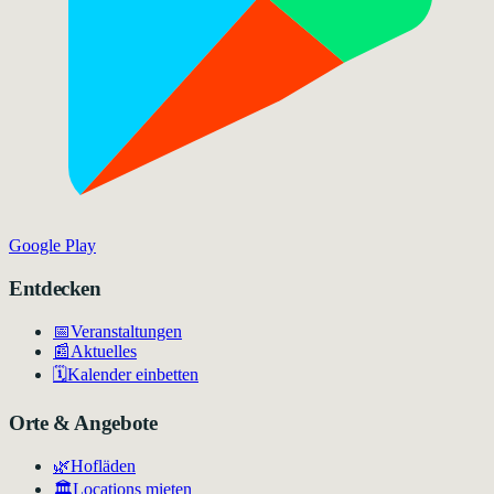
Google Play
Entdecken
📅
Veranstaltungen
📰
Aktuelles
🗓️
Kalender einbetten
Orte & Angebote
🌿
Hofläden
🏛️
Locations mieten