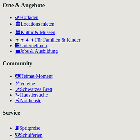
Orte & Angebote
🌿
Hofläden
🏛️
Locations mieten
🏛
Kultur & Museen
👨‍👩‍👧‍👦
Für Familien & Kinder
🏢
Unternehmen
💼
Jobs & Ausbildung
Community
📷
Heimat-Moment
🏅
Vereine
📌
Schwarzes Brett
🐾
Haustiersuche
🚨
Notdienste
Service
⛽
Spritpreise
🎒
Schulferien