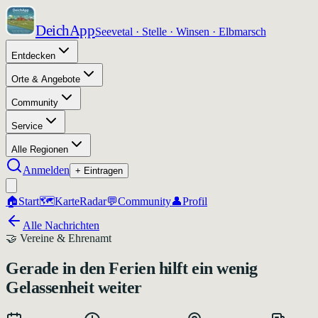
DeichApp
Seevetal · Stelle · Winsen · Elbmarsch
Entdecken
Orte & Angebote
Community
Service
Alle Regionen
Anmelden
+ Eintragen
🏠
Start
🗺️
Karte
Radar
💬
Community
👤
Profil
Alle Nachrichten
🤝
Vereine & Ehrenamt
Gerade in den Ferien hilft ein wenig
Gelassenheit weiter