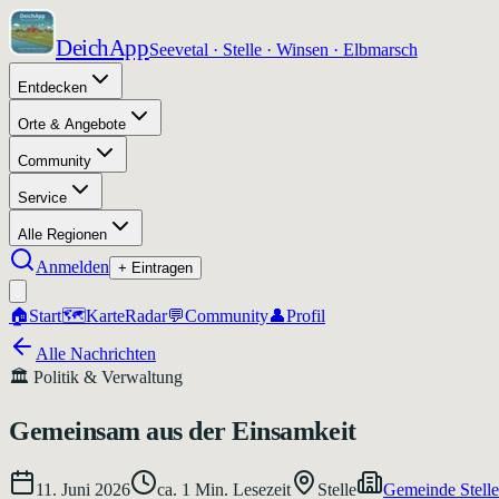
DeichApp
Seevetal · Stelle · Winsen · Elbmarsch
Entdecken
Orte & Angebote
Community
Service
Alle Regionen
Anmelden
+ Eintragen
🏠
Start
🗺️
Karte
Radar
💬
Community
👤
Profil
Alle Nachrichten
🏛️
Politik & Verwaltung
Gemeinsam aus der Einsamkeit
11. Juni 2026
ca.
1
Min. Lesezeit
Stelle
Gemeinde Stelle