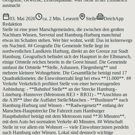
ausmacht
03. Mai 2026
ca.
2
Min. Lesezeit
Stelle
DeichApp
Redaktion
Stelle ist eine jener Marschgemeinden, die zwischen den großen
Nachbarn Winsen, Seevetal und Hamburg-Harburg manchmal
etwas im Schatten stehen. Wer hier wohnt, weiß: Das ist keineswegs
ein Nachteil. ## Geografie Die Gemeinde Stelle liegt im
nordwestlichen Landkreis Harburg, direkt an der Grenze zur Stadt
Hamburg. Geografisch befindet sich der Hauptort in der Elbmarsch,
einige Ortsteile reichen bereits in die Geest hinauf. Die Gemeinde
umfasst die Ortsteile **Stelle, Ashausen, Fliegenberg** und
mehrere kleinere Wohngebiete. Die Gesamtfläche beträgt rund 17
Quadratkilometer, die Einwohnerzahl liegt bei etwa **11.000**. ##
Verkehr Verkehrlich profitiert Stelle von einer hervorragenden
Anbindung: - **Bahnhof Stelle** an der Strecke Hamburg–
Lüneburg–Hannover (Metronom RE3 + RB31) - **Anschluss an
die A39** über die Auffahrt Stelle/Maschen - **Buslinien** nach
Hamburg-Harburg und Winsen - **Radwegenetz** entlang der
Marschen-Hauptstrecke Die Fahrzeit zum Hamburger
Hauptbahnhof beträgt mit dem Metronom rund **30 Minuten**,
mit dem Auto bei normalem Verkehr 40 Minuten. ## Wirtschaft
Stelle ist vor allem ein Wohnort — viele Einwohner:innen pendeln
nach Hamburg oder Winsen. Lokal sind dennoch wichtige