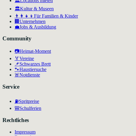
🏛️
Locations mieten
🏛
Kultur & Museen
👨‍👩‍👧‍👦
Für Familien & Kinder
🏢
Unternehmen
💼
Jobs & Ausbildung
Community
📷
Heimat-Moment
🏅
Vereine
📌
Schwarzes Brett
🐾
Haustiersuche
🚨
Notdienste
Service
⛽
Spritpreise
🎒
Schulferien
Rechtliches
Impressum