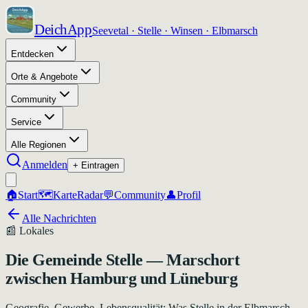
DeichApp
Seevetal · Stelle · Winsen · Elbmarsch
Entdecken
Orte & Angebote
Community
Service
Alle Regionen
Anmelden
+ Eintragen
🏠
Start
🗺️
Karte
Radar
💬
Community
👤
Profil
Alle Nachrichten
📰
Lokales
Die Gemeinde Stelle — Marschort
zwischen Hamburg und Lüneburg
Geografie, Gewerbe, Lebensqualität: Was Stelle in der Elbmarsch