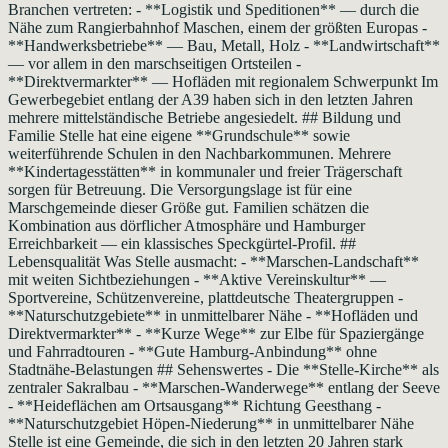
Branchen vertreten: - **Logistik und Speditionen** — durch die
Nähe zum Rangierbahnhof Maschen, einem der größten Europas -
**Handwerksbetriebe** — Bau, Metall, Holz - **Landwirtschaft**
— vor allem in den marschseitigen Ortsteilen -
**Direktvermarkter** — Hofläden mit regionalem Schwerpunkt Im
Gewerbegebiet entlang der A39 haben sich in den letzten Jahren
mehrere mittelständische Betriebe angesiedelt. ## Bildung und
Familie Stelle hat eine eigene **Grundschule** sowie
weiterführende Schulen in den Nachbarkommunen. Mehrere
**Kindertagesstätten** in kommunaler und freier Trägerschaft
sorgen für Betreuung. Die Versorgungslage ist für eine
Marschgemeinde dieser Größe gut. Familien schätzen die
Kombination aus dörflicher Atmosphäre und Hamburger
Erreichbarkeit — ein klassisches Speckgürtel-Profil. ##
Lebensqualität Was Stelle ausmacht: - **Marschen-Landschaft**
mit weiten Sichtbeziehungen - **Aktive Vereinskultur** —
Sportvereine, Schützenvereine, plattdeutsche Theatergruppen -
**Naturschutzgebiete** in unmittelbarer Nähe - **Hofläden und
Direktvermarkter** - **Kurze Wege** zur Elbe für Spaziergänge
und Fahrradtouren - **Gute Hamburg-Anbindung** ohne
Stadtnähe-Belastungen ## Sehenswertes - Die **Stelle-Kirche** als
zentraler Sakralbau - **Marschen-Wanderwege** entlang der Seeve
- **Heideflächen am Ortsausgang** Richtung Geesthang -
**Naturschutzgebiet Höpen-Niederung** in unmittelbarer Nähe
Stelle ist eine Gemeinde, die sich in den letzten 20 Jahren stark