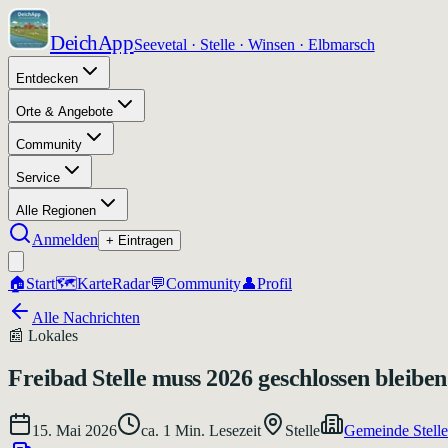
DeichApp
Seevetal · Stelle · Winsen · Elbmarsch
Entdecken
Orte & Angebote
Community
Service
Alle Regionen
Anmelden
+ Eintragen
🏠
Start
🗺️
Karte
Radar
💬
Community
👤
Profil
Alle Nachrichten
📰
Lokales
Freibad Stelle muss 2026 geschlossen bleiben
15. Mai 2026
ca.
1
Min. Lesezeit
Stelle
Gemeinde Stelle