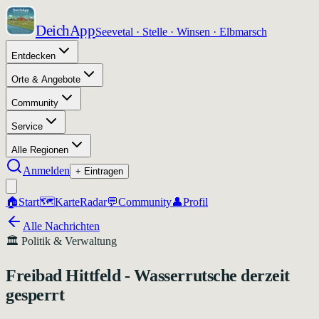
DeichApp
Seevetal · Stelle · Winsen · Elbmarsch
Entdecken
Orte & Angebote
Community
Service
Alle Regionen
Anmelden
+ Eintragen
🏠
Start
🗺️
Karte
Radar
💬
Community
👤
Profil
Alle Nachrichten
🏛️
Politik & Verwaltung
Freibad Hittfeld - Wasserrutsche derzeit
gesperrt