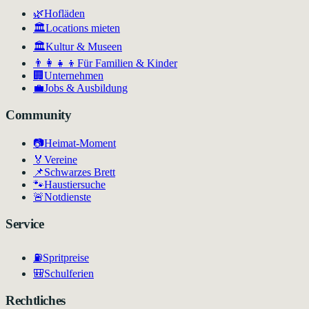
🌿
Hofläden
🏛️
Locations mieten
🏛
Kultur & Museen
👨‍👩‍👧‍👦
Für Familien & Kinder
🏢
Unternehmen
💼
Jobs & Ausbildung
Community
📷
Heimat-Moment
🏅
Vereine
📌
Schwarzes Brett
🐾
Haustiersuche
🚨
Notdienste
Service
⛽
Spritpreise
🎒
Schulferien
Rechtliches