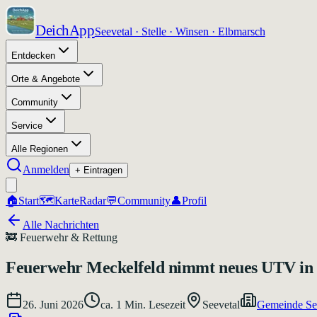
DeichApp
Seevetal · Stelle · Winsen · Elbmarsch
Entdecken
Orte & Angebote
Community
Service
Alle Regionen
Anmelden
+ Eintragen
🏠
Start
🗺️
Karte
Radar
💬
Community
👤
Profil
Alle Nachrichten
🚒
Feuerwehr & Rettung
Feuerwehr Meckelfeld nimmt neues UTV in 
26. Juni 2026
ca.
1
Min. Lesezeit
Seevetal
Gemeinde Se