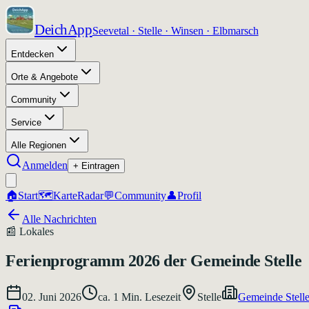
DeichApp
Seevetal · Stelle · Winsen · Elbmarsch
Entdecken
Orte & Angebote
Community
Service
Alle Regionen
Anmelden
+ Eintragen
🏠
Start
🗺️
Karte
Radar
💬
Community
👤
Profil
Alle Nachrichten
📰
Lokales
Ferienprogramm 2026 der Gemeinde Stelle
02. Juni 2026
ca.
1
Min. Lesezeit
Stelle
Gemeinde Stell