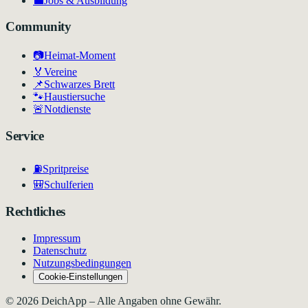
💼
Jobs & Ausbildung
Community
📷
Heimat-Moment
🏅
Vereine
📌
Schwarzes Brett
🐾
Haustiersuche
🚨
Notdienste
Service
⛽
Spritpreise
🎒
Schulferien
Rechtliches
Impressum
Datenschutz
Nutzungsbedingungen
Cookie-Einstellungen
©
2026
DeichApp – Alle Angaben ohne Gewähr.