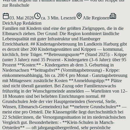
zur Realschule
03. Mai 2026
ca.
3
Min. Lesezeit
Alle Regionen
DeichApp Redaktion
Familien mit Kindern sind eine der größten Zielgruppen, die in die
Elbmarsch ziehen. Der Grund: Die Region kombiniert ländliche
Lebensqualität mit guter Infrastruktur und Hamburger
Erreichbarkeit. ## Kindertagesbetreuung Im Landkreis Harburg gibt
es derzeit über 200 Kindertagesstätten und Krippen — kommunal,
kirchlich, freie Träger. **Betreuungsquote** (Stand 2025): - Krippe
(unter 3 Jahre): rund 35 Prozent - Kindergarten (3–6 Jahre): über 95
Prozent **Kosten:** - Kindergarten ab dem 3. Geburtstag in
Niedersachsen **beitragsfrei** (Vormittagsbetreuung) - Krippe:
einkommensabhängig, bis ca. 200 € pro Monat - Ganztagsbetreuung
mit Mittagessen: zusätzliche Kosten **Anmeldungstipp:** Plätze
sind nicht überall garantiert. Bei Zuzug oder Familienzuwachs
frühzeitig in der Wunschgemeinde anmelden — Wartelisten von 12–
18 Monaten sind bei beliebten Einrichtungen normal. ##
Grundschulen Jede der vier Hauptgemeinden (Seevetal, Stelle,
Winsen, Elbmarsch-Gemeinden) hat **mehrere Grundschulen** —
meist eine pro Ortsteil. Die Klassengröße liegt durchschnittlich bei
22 Schüler:innen, die Versorgungssituation ist im niedersächsischen
Vergleich gut. Besonderheiten: - **Klein-Schulen in Marsch-
Ortsteilen** — oft jahrgangsübergreifend, sehr persönliche