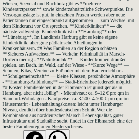
Winsen, Seevetal und Buchholz gibt es **mehrere
Kinderarztpraxen** sowie kinderzahnärztliche Schwerpunkte. Die
Versorgungslage ist gut, in einzelnen Praxen werden aber neue
Patient:innen nur eingeschränkt aufgenommen — zum Wechsel mit
dem Kinderarzt vor Ort sprechen. **Kinderkliniken** — die
nächste vollwertige Kinderklinik ist in **Hamburg** oder
**Lüneburg**. Im Landkreis Harburg gibt es keine eigene
Kinderklinik, aber gute pädiatrische Abteilungen in
Krankenhäusern. ## Was Familien an der Region schätzen -
**Sicheres Aufwachsen** — Verkehr, Kriminalität in Marsch-
Dörfern niedrig - **Naturkontakt** — Kinder können draußen
spielen, am Bach, im Wald, auf der Wiese - **Kurze Wege** —
Schulen, Kitas, Vereine zu Fuß oder mit dem Rad erreichbar -
**Schulgemeinschaft** — kleine Klassen, persönliche Atmosphäre
- **Hamburg-Anbindung** — Stadt-Erlebnisse jederzeit möglich
## Kosten Familienleben in der Elbmarsch ist günstiger als in
Hamburg, aber nicht „billig": - Mietniveau: ca. 9–12 € pro qm in
Standard-Wohnlagen - Kaufpreise: ca. 3.500–4.500 € pro qm im
Häusermarkt - Lebenshaltungskosten: leicht unter Hamburger
Niveau, deutlich über bundesdeutschem Schnitt Wer die
Kombination aus norddeutscher Marsch-Lebensqualität, guter
Infrastruktur und Stadtnähe sucht, findet in der Elbmarsch eine der
besten Familienregionen Niedersachsens.