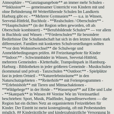
Atmosphäre - **Ganztagsangebote** an immer mehr Schulen -
**Inklusion** — gemeinsamer Unterricht von Kindern mit und
ohne Behinderung ## Weiterführende Schulen Im Landkreis
Harburg gibt es: - **Mehrere Gymnasien** — u.a. in Winsen,
Seevetal-Hittfeld, Buchholz - **Realschulen / Oberschulen** -
**Hauptschulen** (in der Region selten geworden, oft als
Oberschule kombiniert) - **Berufsbildende Schulen** — vor allem
in Buchholz und Winsen - **Förderschulen** für besondere
Bedürfnisse Die Schullandschaft hat sich in den letzten Jahren stark
differenziert. Familien mit konkreten Schulvorstellungen sollten
**vor dem Wohnortwechsel** die Schulwege und
Anmeldebedingungen prüfen. ## Freizeitangebote für Kinder
**Indoor:** - Schwimmbäder in Winsen, Seevetal-Hittfeld,
mehreren Gemeinden - Kletterhalle, Trampolinpark in Hamburg-
Harburg - Bibliotheken in jeder größeren Gemeinde - Musikschulen
(kommunal und privat) - Tanzschulen **Outdoor:** - Spielplätze
fast in jedem Ortsteil - **Naturerlebnisräume** in den
Naturschutzgebieten - **Reiterhöfe** mit Ferienprogrammen -
**Erlebnishöfe** mit Tieren und Mitmachaktionen -
**Wildgehege** in der Heide - **Wassersport** auf Elbe und Luhe
- **Skatepark** in Winsen ## Vereine Wie im Vereinsartikel
beschrieben: Sport, Musik, Pfadfinder, Jugendfeuerwehren — die
Region hat ein dichtes Netz an organisiertem Freizeitleben für
Kinder. Der Eintritt ist meist kostengünstig, oft mit Probestunden
möglich. ## Kinderärztliche und kinderzahnärztliche Versorgung In