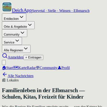
DeichApp
Seevetal · Stelle · Winsen · Elbmarsch
Entdecken
Orte & Angebote
Community
Service
Alle Regionen
Anmelden
+ Eintragen
🏠
Start
🗺️
Karte
Radar
💬
Community
👤
Profil
Alle Nachrichten
📰
Lokales
Familienleben in der Elbmarsch —
Schulen, Kitas, Freizeit für Kinder
Was die Region für Familien attraktiv macht — von der Krippe bis