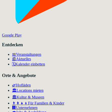
Google Play
Entdecken
📅
Veranstaltungen
📰
Aktuelles
🗓️
Kalender einbetten
Orte & Angebote
🌿
Hofläden
🏛️
Locations mieten
🏛
Kultur & Museen
👨‍👩‍👧‍👦
Für Familien & Kinder
🏢
Unternehmen