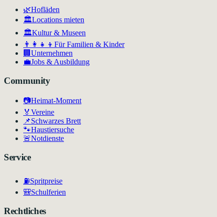
🌿
Hofläden
🏛️
Locations mieten
🏛
Kultur & Museen
👨‍👩‍👧‍👦
Für Familien & Kinder
🏢
Unternehmen
💼
Jobs & Ausbildung
Community
📷
Heimat-Moment
🏅
Vereine
📌
Schwarzes Brett
🐾
Haustiersuche
🚨
Notdienste
Service
⛽
Spritpreise
🎒
Schulferien
Rechtliches