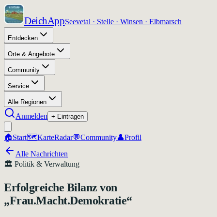
DeichApp
Seevetal · Stelle · Winsen · Elbmarsch
Entdecken
Orte & Angebote
Community
Service
Alle Regionen
Anmelden
+ Eintragen
🏠
Start
🗺️
Karte
Radar
💬
Community
👤
Profil
Alle Nachrichten
🏛️
Politik & Verwaltung
Erfolgreiche Bilanz von
„Frau.Macht.Demokratie“