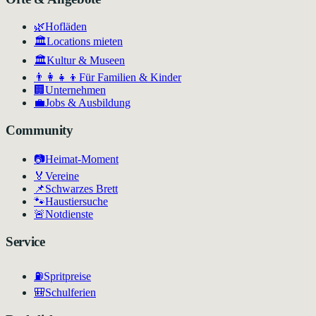
🌿
Hofläden
🏛️
Locations mieten
🏛
Kultur & Museen
👨‍👩‍👧‍👦
Für Familien & Kinder
🏢
Unternehmen
💼
Jobs & Ausbildung
Community
📷
Heimat-Moment
🏅
Vereine
📌
Schwarzes Brett
🐾
Haustiersuche
🚨
Notdienste
Service
⛽
Spritpreise
🎒
Schulferien