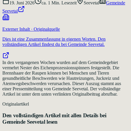
19. Juni 2026
ca.
1
Min. Lesezeit
Seevetal
Gemeinde
Seevetal
Externer Inhalt · Originalquelle
Dies ist eine Zusammenfassung in eigenen Worten. Den
vollständigen Artikel findest du bei
Gemeinde Seevetal
.
In den vergangenen Wochen wurden auf dem Gemeindegebiet
vermehrt Nester des Eichenprozessionsspinners festgestellt. Die
Brennhaare der Raupen können bei Menschen und Tieren
gesundheitliche Beschwerden wie Hautreizungen, Juckreiz und
Atemwegsbeschwerden verursachen. Dieser Auszug stammt aus
einer Pressemitteilung von Gemeinde Seevetal. Der vollständige
Artikel ist unter dem unten verlinkten Originalbeitrag abrufbar.
Originalartikel
Den vollständigen Artikel mit allen Details bei
Gemeinde Seevetal
lesen