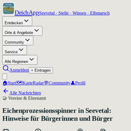
DeichApp
Seevetal · Stelle · Winsen · Elbmarsch
Entdecken
Orte & Angebote
Community
Service
Alle Regionen
Anmelden
+ Eintragen
🏠
Start
🗺️
Karte
Radar
💬
Community
👤
Profil
Alle Nachrichten
🤝
Vereine & Ehrenamt
Eichenprozessionsspinner in Seevetal:
Hinweise für Bürgerinnen und Bürger