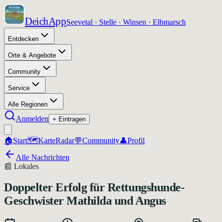
DeichApp
Seevetal · Stelle · Winsen · Elbmarsch
Entdecken
Orte & Angebote
Community
Service
Alle Regionen
Anmelden
+ Eintragen
🏠
Start
🗺️
Karte
Radar
💬
Community
👤
Profil
Alle Nachrichten
📰
Lokales
Doppelter Erfolg für Rettungshunde-
Geschwister Mathilda und Angus