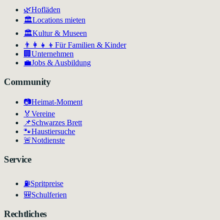
🌿
Hofläden
🏛️
Locations mieten
🏛
Kultur & Museen
👨‍👩‍👧‍👦
Für Familien & Kinder
🏢
Unternehmen
💼
Jobs & Ausbildung
Community
📷
Heimat-Moment
🏅
Vereine
📌
Schwarzes Brett
🐾
Haustiersuche
🚨
Notdienste
Service
⛽
Spritpreise
🎒
Schulferien
Rechtliches