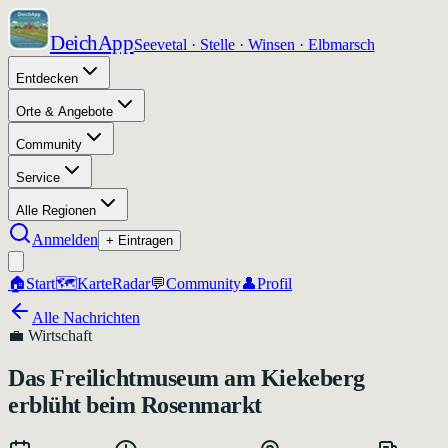
DeichApp
Seevetal · Stelle · Winsen · Elbmarsch
Entdecken
Orte & Angebote
Community
Service
Alle Regionen
Anmelden
+ Eintragen
🏠
Start
🗺️
Karte
Radar
💬
Community
👤
Profil
Alle Nachrichten
💼
Wirtschaft
Das Freilichtmuseum am Kiekeberg
erblüht beim Rosenmarkt