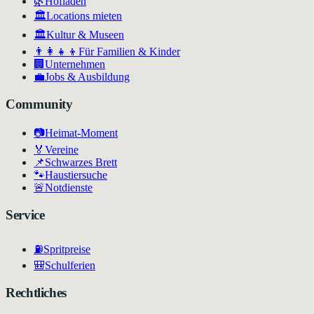
🌿
Hofläden
🏛️
Locations mieten
🏛
Kultur & Museen
👨‍👩‍👧‍👦
Für Familien & Kinder
🏢
Unternehmen
💼
Jobs & Ausbildung
Community
📷
Heimat-Moment
🏅
Vereine
📌
Schwarzes Brett
🐾
Haustiersuche
🚨
Notdienste
Service
⛽
Spritpreise
🎒
Schulferien
Rechtliches