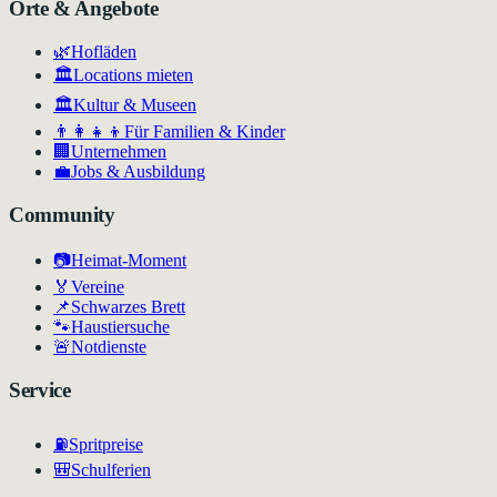
Orte & Angebote
🌿
Hofläden
🏛️
Locations mieten
🏛
Kultur & Museen
👨‍👩‍👧‍👦
Für Familien & Kinder
🏢
Unternehmen
💼
Jobs & Ausbildung
Community
📷
Heimat-Moment
🏅
Vereine
📌
Schwarzes Brett
🐾
Haustiersuche
🚨
Notdienste
Service
⛽
Spritpreise
🎒
Schulferien