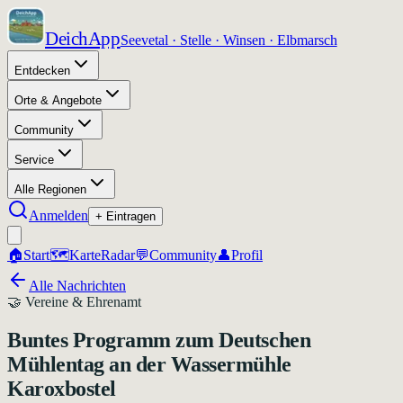
DeichApp
Seevetal · Stelle · Winsen · Elbmarsch
Entdecken
Orte & Angebote
Community
Service
Alle Regionen
Anmelden
+ Eintragen
🏠
Start
🗺️
Karte
Radar
💬
Community
👤
Profil
Alle Nachrichten
🤝
Vereine & Ehrenamt
Buntes Programm zum Deutschen
Mühlentag an der Wassermühle
Karoxbostel