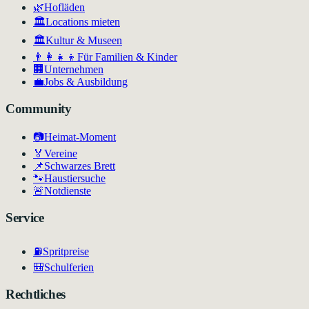
🌿
Hofläden
🏛️
Locations mieten
🏛
Kultur & Museen
👨‍👩‍👧‍👦
Für Familien & Kinder
🏢
Unternehmen
💼
Jobs & Ausbildung
Community
📷
Heimat-Moment
🏅
Vereine
📌
Schwarzes Brett
🐾
Haustiersuche
🚨
Notdienste
Service
⛽
Spritpreise
🎒
Schulferien
Rechtliches