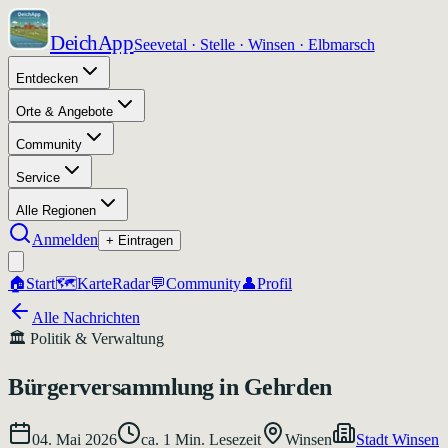
DeichApp
Seevetal · Stelle · Winsen · Elbmarsch
Entdecken
Orte & Angebote
Community
Service
Alle Regionen
Anmelden
+ Eintragen
🏠
Start
🗺️
Karte
Radar
💬
Community
👤
Profil
Alle Nachrichten
🏛️
Politik & Verwaltung
Bürgerversammlung in Gehrden
04. Mai 2026
ca.
1
Min. Lesezeit
Winsen
Stadt Winsen