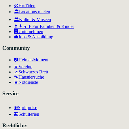
🌿
Hofläden
🏛️
Locations mieten
🏛
Kultur & Museen
👨‍👩‍👧‍👦
Für Familien & Kinder
🏢
Unternehmen
💼
Jobs & Ausbildung
Community
📷
Heimat-Moment
🏅
Vereine
📌
Schwarzes Brett
🐾
Haustiersuche
🚨
Notdienste
Service
⛽
Spritpreise
🎒
Schulferien
Rechtliches