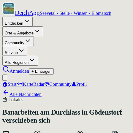
DeichApp
Seevetal · Stelle · Winsen · Elbmarsch
Entdecken
Orte & Angebote
Community
Service
Alle Regionen
Anmelden
+ Eintragen
🏠
Start
🗺️
Karte
Radar
💬
Community
👤
Profil
Alle Nachrichten
📰
Lokales
Bauarbeiten am Durchlass in Gödenstorf
verschieben sich