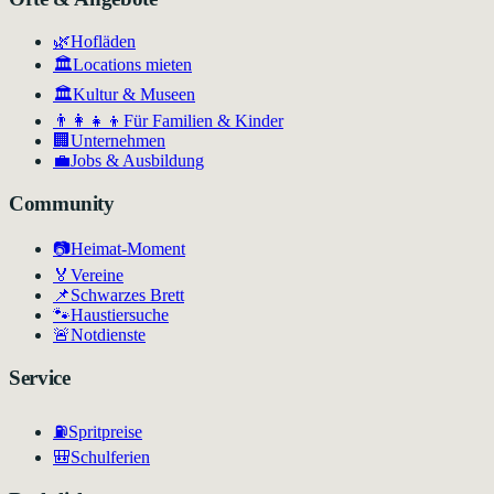
🌿
Hofläden
🏛️
Locations mieten
🏛
Kultur & Museen
👨‍👩‍👧‍👦
Für Familien & Kinder
🏢
Unternehmen
💼
Jobs & Ausbildung
Community
📷
Heimat-Moment
🏅
Vereine
📌
Schwarzes Brett
🐾
Haustiersuche
🚨
Notdienste
Service
⛽
Spritpreise
🎒
Schulferien