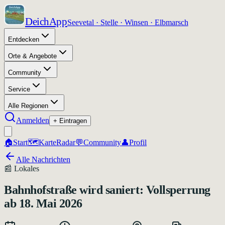
DeichApp
Seevetal · Stelle · Winsen · Elbmarsch
Entdecken
Orte & Angebote
Community
Service
Alle Regionen
Anmelden
+ Eintragen
🏠
Start
🗺️
Karte
Radar
💬
Community
👤
Profil
Alle Nachrichten
📰
Lokales
Bahnhofstraße wird saniert: Vollsperrung
ab 18. Mai 2026