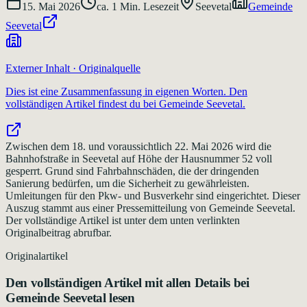
15. Mai 2026
ca.
1
Min. Lesezeit
Seevetal
Gemeinde
Seevetal
Externer Inhalt · Originalquelle
Dies ist eine Zusammenfassung in eigenen Worten. Den
vollständigen Artikel findest du bei
Gemeinde Seevetal
.
Zwischen dem 18. und voraussichtlich 22. Mai 2026 wird die
Bahnhofstraße in Seevetal auf Höhe der Hausnummer 52 voll
gesperrt. Grund sind Fahrbahnschäden, die der dringenden
Sanierung bedürfen, um die Sicherheit zu gewährleisten.
Umleitungen für den Pkw- und Busverkehr sind eingerichtet. Dieser
Auszug stammt aus einer Pressemitteilung von Gemeinde Seevetal.
Der vollständige Artikel ist unter dem unten verlinkten
Originalbeitrag abrufbar.
Originalartikel
Den vollständigen Artikel mit allen Details bei
Gemeinde Seevetal
lesen